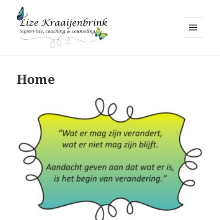
MENU
EN
Lize Kraaijenbrink
WIDGETS
Home